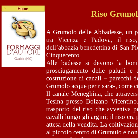
Riso Grumol
A Grumolo delle Abbadesse, un p
tra Vicenza e Padova, il riso
dell’abbazia benedettina di San Pie
Cinquecento.
Alle badesse si devono la bonif
prosciugamento delle paludi e de
costruzione di canali – parecchi de
Grumolo acque per risara», come ci
Il canale Meneghina, che attraver
Tesina presso Bolzano Vicentino. 
trasporto del riso che avveniva p
cavalli lungo gli argini; il riso er
attesa della vendita. La coltivazio
al piccolo centro di Grumulo e non 