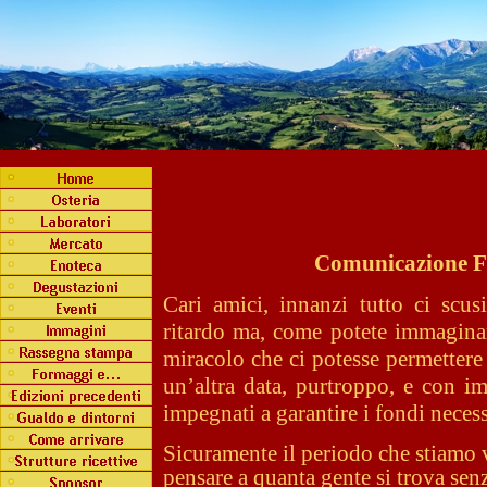
Comunicazione F
Cari amici, innanzi tutto ci scu
ritardo ma, come potete immaginar
miracolo che ci potesse permettere
un’altra data, purtroppo, e con i
impegnati a garantire i fondi necess
Sicuramente il periodo che stiamo
pensare a quanta gente si trova senz